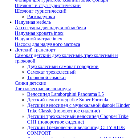
Шезлонг и стул туристический
Шезлонг туристический
Раскладушки
Надувная мебель
Аксессуары для надувной мебели
Надувная кровать intex
Надувной матрас intex
Насосы для надувного матраса
Детский транспорт
Самокат детский двухколесный, трехколесный и
трюковой
Двухколесный самокат городской
Самокат трехколесный
Трюковой самокат
Санки детские
Трехколесные велосипеды
Велосипед Lamborghini Panorama L5
Детский велосипед trike Super Formula
Детский велосипед с музыкальной фарой Kinder
Trike Classic (поворотное сидение)
Детский трехколесный велосипед Chopper Trike
CH1 (поворотное сидение)
Детский Трёхколёсный велосипед CITY RIDE
COMFORT