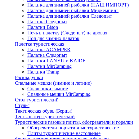
Палатка для зимней рыбалки (НАШ ИМПОРТ)
Палатка для зимней рыбалки Миркемпинг
Палатка для зимней рыбалки Следопыт
Палатка Следопыт
Палатки Bison
Печь в палатку (Следопыт) на дровах
Пол для зимних палаток
Палатка туристическая
Палатка ACAMPER
Палатка Следопыт
Палатки LANYU и KAIDE
Палатки MirCamping
Палатки Tramp
Раскладушки
Спальные мешки (зимние и летние)
Спальники зимние
Спальные мешки MirCamping
Стол туристический
Стулья
Тактическая обувь (Берцы)
Тент - шатер туристический
Туристические газовые плиты, обогреватели и горелки
Обогреватели портативные туристические
Плиты туристические настольные
Фонари для туристов, кемпинговые фонари