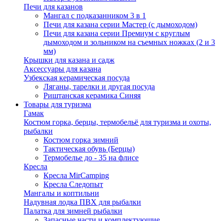
Печи для казанов
Мангал с подказанником 3 в 1
Печи для казана серии Мастер (с дымоходом)
Печи для казана серии Премиум с круглым
дымоходом и зольником на съемных ножках (2 и 3
мм)
Крышки для казана и садж
Аксессуары для казана
Узбекская керамическая посуда
Ляганы, тарелки и другая посуда
Риштанская керамика Синяя
Товары для туризма
Гамак
Костюм горка, берцы, термобельё для туризма и охоты,
рыбалки
Костюм горка зимний
Тактическая обувь (Берцы)
Термобелье до - 35 на флисе
Кресла
Кресла MirCamping
Кресла Следопыт
Мангалы и коптильни
Надувная лодка ПВХ для рыбалки
Палатка для зимней рыбалки
Запасные части и комплектующие