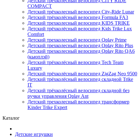
Детский трёхколёсный велосипед CITY RIDE
COMPACT
Детский трёхколесный велосипед City-Ride Lunar
Детский трёхколёсный велосипед Formula FA3
Детский трехколесный велосипед KIDS TRIKE
Детский трёхколёсный велосипед Kids Trike Lux
Comfort
Детский трехколесный велосипед Qplay Prime
Детский трехколесный велосипед Qplay Rito Plus
Детский трехколесный велосипед Qplay Rito QA6
(кьюплэй)
Детский трёхколёсный велосипед Tech Team
Luxury
Детский трёхколёсный велосипед ZigZag Neo 9500
Детский трёхколёсный велосипед складной Trike
IT
Детский трёхколёсный велосипед складной без
ручки управления Qplay Ant
Детский трехколесный велосипед трансформер
Kinder Trike Expert
Каталог
Детские игрушки