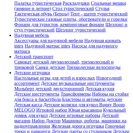
Палатка туристическая
Раскладушки
Спальные мешки
(зимние и летние)
Стол туристический
Стулья
Тактическая обувь (Берцы)
Тент - шатер туристический
Туристические газовые плиты, обогреватели и горелки
Фонари для туристов, кемпинговые фонари
Шезлонг и
стул туристический
Шезлонг туристический
Надувная мебель
Аксессуары для надувной мебели
Надувная кровать
intex
Надувной матрас intex
Насосы для надувного
матраса
Детский транспорт
Самокат детский двухколесный, трехколесный и
трюковой
Санки детские
Трехколесные велосипеды
Детские игрушки
Настольные игры для детей и взрослых
Новогодний
ассортимент
Детские музыкальные инструменты
Мольберт детский двухсторонний
Детская кухня
Детские инструменты
Трансформеры
Наборы на стойке
для бокса и баскетбола
Бластеры и автоматы детские
Детская касса
Детские коляски для кукол Buggy Boom
MELOGO
Игровой набор Юная красавица
Кукольный
домик для кукол
Детские игровые наборы
Детский
магазин
Набор Доктор
Машинки, роботы, машинки на
радиоуправлении
Железная дорога игрушка
Гоночные
треки и паркинги
Детские парты со стульчиком
Детские