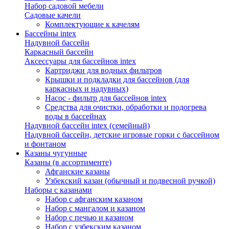
Набор садовой мебели
Садовые качели
Комплектующие к качелям
Бассейны intex
Надувной бассейн
Каркасный бассейн
Аксессуары для бассейнов intex
Картриджи для водных фильтров
Крышки и подкладки для бассейнов (для
каркасных и надувных)
Насос - фильтр для бассейнов intex
Средства для очистки, обработки и подогрева
воды в бассейнах
Надувной бассейн intex (семейный)
Надувной бассейн, детские игровые горки с бассейном
и фонтаном
Казаны чугунные
Казаны (в ассортименте)
Афганские казаны
Узбекский казан (обычный и подвесной ручкой)
Наборы с казанами
Набор с афганским казаном
Набор с мангалом и казаном
Набор с печью и казаном
Набор с узбекским казаном