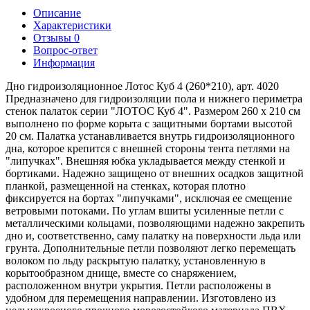
Описание
Характеристики
Отзывы
0
Вопрос-ответ
Информация
Дно гидроизоляционное Лотос Куб 4 (260*210), арт. 4020
Предназначено для гидроизоляции пола и нижнего периметра
стенок палаток серии "ЛОТОС Куб 4". Размером 260 х 210 см
выполнено по форме корыта с защитными бортами высотой
20 см. Палатка устанавливается внутрь гидроизоляционного
дна, которое крепится с внешней стороны тента петлями на
"липучках". Внешняя юбка укладывается между стенкой и
бортиками. Надежно защищено от внешних осадков защитной
планкой, размещенной на стенках, которая плотно
фиксируется на бортах "липучками", исключая ее смещение
ветровыми потоками. По углам вшиты усиленные петли с
металлическими кольцами, позволяющими надежно закрепить
дно и, соответственно, саму палатку на поверхности льда или
грунта. Дополнительные петли позволяют легко перемещать
волоком по льду раскрытую палатку, установленную в
корытообразном днище, вместе со снаряжением,
расположенном внутри укрытия. Петли расположены в
удобном для перемещения направлении. Изготовлено из