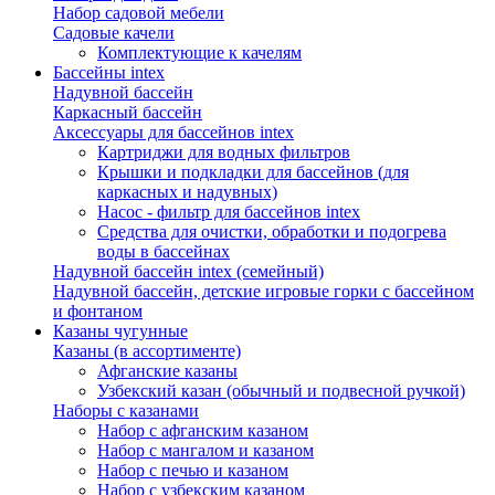
Набор садовой мебели
Садовые качели
Комплектующие к качелям
Бассейны intex
Надувной бассейн
Каркасный бассейн
Аксессуары для бассейнов intex
Картриджи для водных фильтров
Крышки и подкладки для бассейнов (для
каркасных и надувных)
Насос - фильтр для бассейнов intex
Средства для очистки, обработки и подогрева
воды в бассейнах
Надувной бассейн intex (семейный)
Надувной бассейн, детские игровые горки с бассейном
и фонтаном
Казаны чугунные
Казаны (в ассортименте)
Афганские казаны
Узбекский казан (обычный и подвесной ручкой)
Наборы с казанами
Набор с афганским казаном
Набор с мангалом и казаном
Набор с печью и казаном
Набор с узбекским казаном