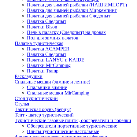
Палатка для зимней рыбалки (НАШ ИМПОРТ)
Палатка для зимней рыбалки Миркемпинг
Палатка для зимней рыбалки Следопыт
Палатка Следопыт
Палатки Bison
Печь в палатку (Следопыт) на дровах
Пол для зимних палаток
Палатка туристическая
Палатка ACAMPER
Палатка Следопыт
Палатки LANYU и KAIDE
Палатки MirCamping
Палатки Tramp
Раскладушки
Спальные мешки (зимние и летние)
Спальники зимние
Спальные мешки MirCamping
Стол туристический
Стулья
Тактическая обувь (Берцы)
Тент - шатер туристический
Туристические газовые плиты, обогреватели и горелки
Обогреватели портативные туристические
Плиты туристические настольные
Фонари для туристов, кемпинговые фонари