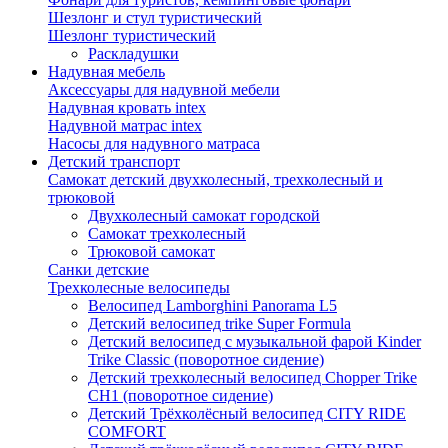
Шезлонг и стул туристический
Шезлонг туристический
Раскладушки
Надувная мебель
Аксессуары для надувной мебели
Надувная кровать intex
Надувной матрас intex
Насосы для надувного матраса
Детский транспорт
Самокат детский двухколесный, трехколесный и
трюковой
Двухколесный самокат городской
Самокат трехколесный
Трюковой самокат
Санки детские
Трехколесные велосипеды
Велосипед Lamborghini Panorama L5
Детский велосипед trike Super Formula
Детский велосипед с музыкальной фарой Kinder
Trike Classic (поворотное сидение)
Детский трехколесный велосипед Chopper Trike
CH1 (поворотное сидение)
Детский Трёхколёсный велосипед CITY RIDE
COMFORT