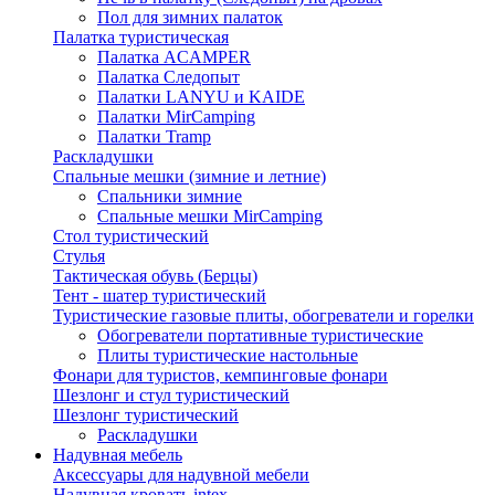
Пол для зимних палаток
Палатка туристическая
Палатка ACAMPER
Палатка Следопыт
Палатки LANYU и KAIDE
Палатки MirCamping
Палатки Tramp
Раскладушки
Спальные мешки (зимние и летние)
Спальники зимние
Спальные мешки MirCamping
Стол туристический
Стулья
Тактическая обувь (Берцы)
Тент - шатер туристический
Туристические газовые плиты, обогреватели и горелки
Обогреватели портативные туристические
Плиты туристические настольные
Фонари для туристов, кемпинговые фонари
Шезлонг и стул туристический
Шезлонг туристический
Раскладушки
Надувная мебель
Аксессуары для надувной мебели
Надувная кровать intex