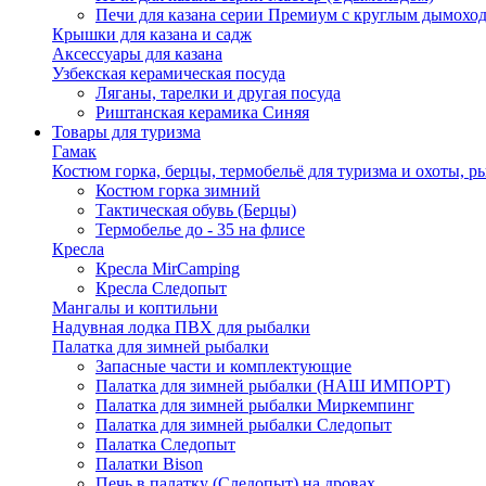
Печи для казана серии Премиум с круглым дымоход
Крышки для казана и садж
Аксессуары для казана
Узбекская керамическая посуда
Ляганы, тарелки и другая посуда
Риштанская керамика Синяя
Товары для туризма
Гамак
Костюм горка, берцы, термобельё для туризма и охоты, р
Костюм горка зимний
Тактическая обувь (Берцы)
Термобелье до - 35 на флисе
Кресла
Кресла MirCamping
Кресла Следопыт
Мангалы и коптильни
Надувная лодка ПВХ для рыбалки
Палатка для зимней рыбалки
Запасные части и комплектующие
Палатка для зимней рыбалки (НАШ ИМПОРТ)
Палатка для зимней рыбалки Миркемпинг
Палатка для зимней рыбалки Следопыт
Палатка Следопыт
Палатки Bison
Печь в палатку (Следопыт) на дровах