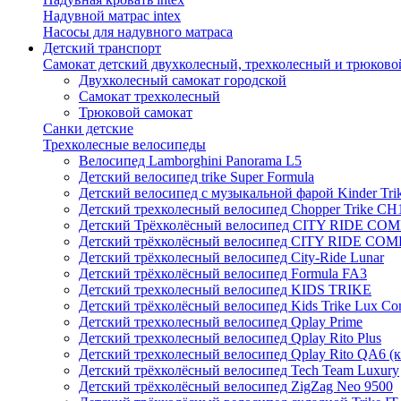
Надувной матрас intex
Насосы для надувного матраса
Детский транспорт
Самокат детский двухколесный, трехколесный и трюково
Двухколесный самокат городской
Самокат трехколесный
Трюковой самокат
Санки детские
Трехколесные велосипеды
Велосипед Lamborghini Panorama L5
Детский велосипед trike Super Formula
Детский велосипед с музыкальной фарой Kinder Trik
Детский трехколесный велосипед Chopper Trike CH
Детский Трёхколёсный велосипед CITY RIDE CO
Детский трёхколёсный велосипед CITY RIDE CO
Детский трёхколесный велосипед City-Ride Lunar
Детский трёхколёсный велосипед Formula FA3
Детский трехколесный велосипед KIDS TRIKE
Детский трёхколёсный велосипед Kids Trike Lux Co
Детский трехколесный велосипед Qplay Prime
Детский трехколесный велосипед Qplay Rito Plus
Детский трехколесный велосипед Qplay Rito QA6 (
Детский трёхколёсный велосипед Tech Team Luxury
Детский трёхколёсный велосипед ZigZag Neo 9500