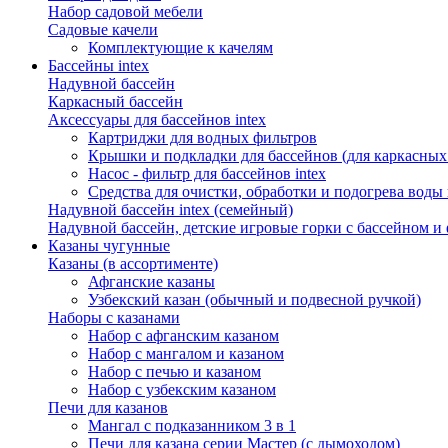
Набор садовой мебели
Садовые качели
Комплектующие к качелям
Бассейны intex
Надувной бассейн
Каркасный бассейн
Аксессуары для бассейнов intex
Картриджи для водных фильтров
Крышки и подкладки для бассейнов (для каркасных
Насос - фильтр для бассейнов intex
Средства для очистки, обработки и подогрева воды 
Надувной бассейн intex (семейный)
Надувной бассейн, детские игровые горки с бассейном и
Казаны чугунные
Казаны (в ассортименте)
Афганские казаны
Узбекский казан (обычный и подвесной ручкой)
Наборы с казанами
Набор с афганским казаном
Набор с мангалом и казаном
Набор с печью и казаном
Набор с узбекским казаном
Печи для казанов
Мангал с подказанником 3 в 1
Печи для казана серии Мастер (с дымоходом)