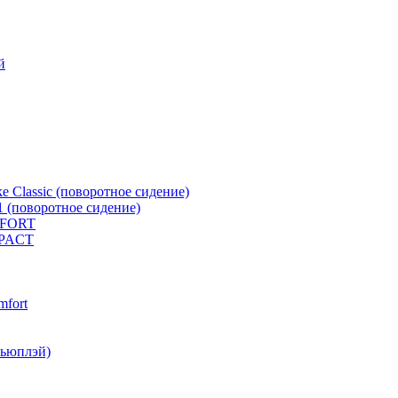
й
e Classic (поворотное сидение)
1 (поворотное сидение)
MFORT
MPACT
mfort
кьюплэй)