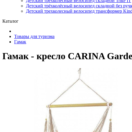
Детский трёхколёсный велосипед складной Trike IT
Детский трёхколёсный велосипед складной без ручк
Детский трехколесный велосипед трансформер Kinde
Каталог
Товары для туризма
Гамак
Гамак - кресло CARINA Garden