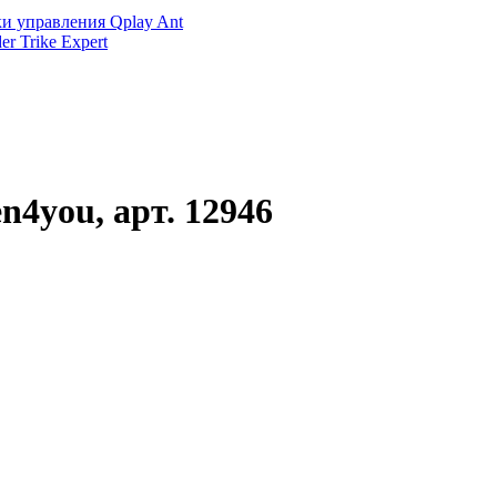
и управления Qplay Ant
r Trike Expert
4you, арт. 12946