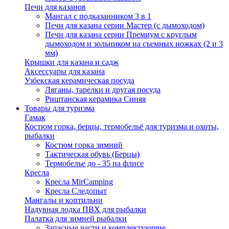
Печи для казанов
Мангал с подказанником 3 в 1
Печи для казана серии Мастер (с дымоходом)
Печи для казана серии Премиум с круглым
дымоходом и зольником на съемных ножках (2 и 3
мм)
Крышки для казана и садж
Аксессуары для казана
Узбекская керамическая посуда
Ляганы, тарелки и другая посуда
Риштанская керамика Синяя
Товары для туризма
Гамак
Костюм горка, берцы, термобельё для туризма и охоты,
рыбалки
Костюм горка зимний
Тактическая обувь (Берцы)
Термобелье до - 35 на флисе
Кресла
Кресла MirCamping
Кресла Следопыт
Мангалы и коптильни
Надувная лодка ПВХ для рыбалки
Палатка для зимней рыбалки
Запасные части и комплектующие