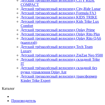
Детский трёхколёсный велосипед CITY RIDE
COMPACT
Детский трёхколесный велосипед City-Ride Lunar
Детский трёхколёсный велосипед Formula FA3
Детский трехколесный велосипед KIDS TRIKE
Детский трёхколёсный велосипед Kids Trike Lux
Comfort
Детский трехколесный велосипед Qplay Prime
Детский трехколесный велосипед Qplay Rito Plus
Детский трехколесный велосипед Qplay Rito QA6
(кьюплэй)
Детский трёхколёсный велосипед Tech Team
Luxury
Детский трёхколёсный велосипед ZigZag Neo 9500
Детский трёхколёсный велосипед складной Trike
IT
Детский трёхколёсный велосипед складной без
ручки управления Qplay Ant
Детский трехколесный велосипед трансформер
Kinder Trike Expert
Каталог
Производитель