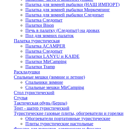
Палатка для зимней рыбалки (НАШ ИМПОРТ)
Палатка для зимней рыбалки Миркемпинг
Палатка для зимней рыбалки Следопыт
Палатка Следопыт
Палатки Bison
Печь в палатку (Следопыт) на дровах
Пол для зимних палаток
Палатка туристическая
Палатка ACAMPER
Палатка Следопыт
Палатки LANYU и KAIDE
Палатки MirCamping
Палатки Tramp
Раскладушки
Спальные мешки (зимние и летние)
Спальники зимние
Спальные мешки MirCamping
Стол туристический
Стулья
Тактическая обувь (Берцы)
Тент - шатер туристический
Туристические газовые плиты, обогреватели и горелки
Обогреватели портативные туристические
Плиты туристические настольные
Фонари для туристов, кемпинговые фонари