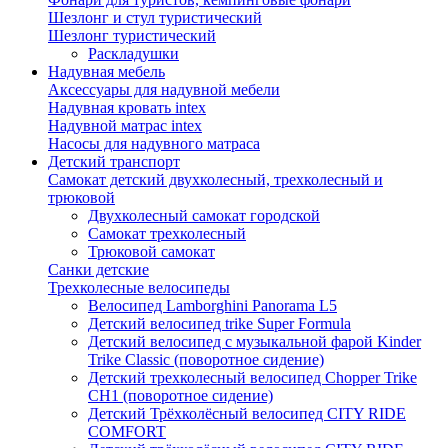
Шезлонг и стул туристический
Шезлонг туристический
Раскладушки
Надувная мебель
Аксессуары для надувной мебели
Надувная кровать intex
Надувной матрас intex
Насосы для надувного матраса
Детский транспорт
Самокат детский двухколесный, трехколесный и
трюковой
Двухколесный самокат городской
Самокат трехколесный
Трюковой самокат
Санки детские
Трехколесные велосипеды
Велосипед Lamborghini Panorama L5
Детский велосипед trike Super Formula
Детский велосипед с музыкальной фарой Kinder
Trike Classic (поворотное сидение)
Детский трехколесный велосипед Chopper Trike
CH1 (поворотное сидение)
Детский Трёхколёсный велосипед CITY RIDE
COMFORT