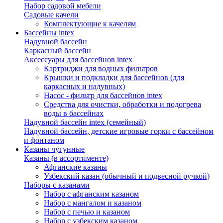
Набор садовой мебели
Садовые качели
Комплектующие к качелям
Бассейны intex
Надувной бассейн
Каркасный бассейн
Аксессуары для бассейнов intex
Картриджи для водных фильтров
Крышки и подкладки для бассейнов (для
каркасных и надувных)
Насос - фильтр для бассейнов intex
Средства для очистки, обработки и подогрева
воды в бассейнах
Надувной бассейн intex (семейный)
Надувной бассейн, детские игровые горки с бассейном
и фонтаном
Казаны чугунные
Казаны (в ассортименте)
Афганские казаны
Узбекский казан (обычный и подвесной ручкой)
Наборы с казанами
Набор с афганским казаном
Набор с мангалом и казаном
Набор с печью и казаном
Набор с узбекским казаном