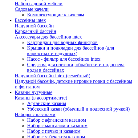
Набор садовой мебели
Садовые качели
Комплектующие к качелям
Бассейны intex
Надувной бассейн
Каркасный бассейн
Аксессуары для бассейнов intex
Картриджи для водных фильтров
Крышки и подкладки для бассейнов (для
каркасных и надувных)
Насос - фильтр для бассейнов intex
Средства для очистки, обработки и подогрева
воды в бассейнах
Надувной бассейн intex (семейный)
Надувной бассейн, детские игровые горки с бассейном
и фонтаном
Казаны чугунные
Казаны (в ассортименте)
Афганские казаны
Узбекский казан (обычный и подвесной ручкой)
Наборы с казанами
Набор с афганским казаном
Набор с мангалом и казаном
Набор с печью и казаном
Набор с узбекским казаном