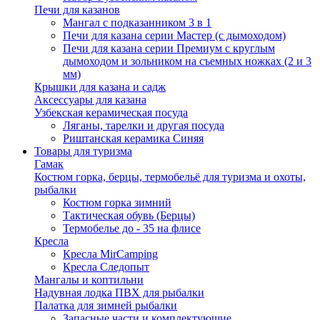
Печи для казанов
Мангал с подказанником 3 в 1
Печи для казана серии Мастер (с дымоходом)
Печи для казана серии Премиум с круглым
дымоходом и зольником на съемных ножках (2 и 3
мм)
Крышки для казана и садж
Аксессуары для казана
Узбекская керамическая посуда
Ляганы, тарелки и другая посуда
Риштанская керамика Синяя
Товары для туризма
Гамак
Костюм горка, берцы, термобельё для туризма и охоты,
рыбалки
Костюм горка зимний
Тактическая обувь (Берцы)
Термобелье до - 35 на флисе
Кресла
Кресла MirCamping
Кресла Следопыт
Мангалы и коптильни
Надувная лодка ПВХ для рыбалки
Палатка для зимней рыбалки
Запасные части и комплектующие