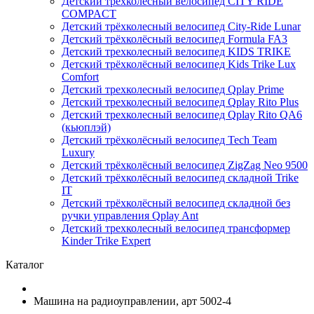
Детский трёхколёсный велосипед CITY RIDE
COMPACT
Детский трёхколесный велосипед City-Ride Lunar
Детский трёхколёсный велосипед Formula FA3
Детский трехколесный велосипед KIDS TRIKE
Детский трёхколёсный велосипед Kids Trike Lux
Comfort
Детский трехколесный велосипед Qplay Prime
Детский трехколесный велосипед Qplay Rito Plus
Детский трехколесный велосипед Qplay Rito QA6
(кьюплэй)
Детский трёхколёсный велосипед Tech Team
Luxury
Детский трёхколёсный велосипед ZigZag Neo 9500
Детский трёхколёсный велосипед складной Trike
IT
Детский трёхколёсный велосипед складной без
ручки управления Qplay Ant
Детский трехколесный велосипед трансформер
Kinder Trike Expert
Каталог
Машина на радиоуправлении, арт 5002-4