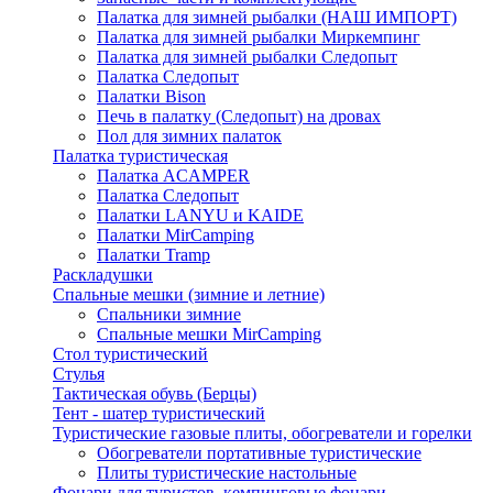
Палатка для зимней рыбалки (НАШ ИМПОРТ)
Палатка для зимней рыбалки Миркемпинг
Палатка для зимней рыбалки Следопыт
Палатка Следопыт
Палатки Bison
Печь в палатку (Следопыт) на дровах
Пол для зимних палаток
Палатка туристическая
Палатка ACAMPER
Палатка Следопыт
Палатки LANYU и KAIDE
Палатки MirCamping
Палатки Tramp
Раскладушки
Спальные мешки (зимние и летние)
Спальники зимние
Спальные мешки MirCamping
Стол туристический
Стулья
Тактическая обувь (Берцы)
Тент - шатер туристический
Туристические газовые плиты, обогреватели и горелки
Обогреватели портативные туристические
Плиты туристические настольные
Фонари для туристов, кемпинговые фонари