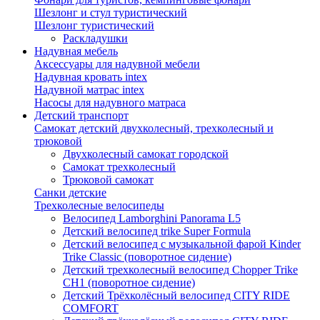
Шезлонг и стул туристический
Шезлонг туристический
Раскладушки
Надувная мебель
Аксессуары для надувной мебели
Надувная кровать intex
Надувной матрас intex
Насосы для надувного матраса
Детский транспорт
Самокат детский двухколесный, трехколесный и
трюковой
Двухколесный самокат городской
Самокат трехколесный
Трюковой самокат
Санки детские
Трехколесные велосипеды
Велосипед Lamborghini Panorama L5
Детский велосипед trike Super Formula
Детский велосипед с музыкальной фарой Kinder
Trike Classic (поворотное сидение)
Детский трехколесный велосипед Chopper Trike
CH1 (поворотное сидение)
Детский Трёхколёсный велосипед CITY RIDE
COMFORT