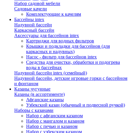
Набор садовой мебели
Садовые качели
Комплектующие к качелям
Бассейны intex
Надувной бассейн
Каркасный бассейн
Аксессуары для бассейнов intex
Картриджи для водных фильтров
Крышки и подкладки для бассейнов (для
каркасных и надувных)
Насос - фильтр для бассейнов intex
Средства для очистки, обработки и подогрева
воды в бассейнах
Надувной бассейн intex (семейный)
Надувной бассейн, детские игровые горки с бассейном
и фонтаном
Казаны чугунные
Казаны (в ассортименте)
Афганские казаны
Узбекский казан (обычный и подвесной ручкой)
Наборы с казанами
Набор с афганским казаном
Набор с мангалом и казаном
Набор с печью и казаном
Набор с узбекским казаном