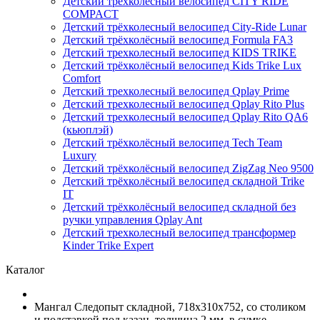
Детский трёхколёсный велосипед CITY RIDE
COMPACT
Детский трёхколесный велосипед City-Ride Lunar
Детский трёхколёсный велосипед Formula FA3
Детский трехколесный велосипед KIDS TRIKE
Детский трёхколёсный велосипед Kids Trike Lux
Comfort
Детский трехколесный велосипед Qplay Prime
Детский трехколесный велосипед Qplay Rito Plus
Детский трехколесный велосипед Qplay Rito QA6
(кьюплэй)
Детский трёхколёсный велосипед Tech Team
Luxury
Детский трёхколёсный велосипед ZigZag Neo 9500
Детский трёхколёсный велосипед складной Trike
IT
Детский трёхколёсный велосипед складной без
ручки управления Qplay Ant
Детский трехколесный велосипед трансформер
Kinder Trike Expert
Каталог
Мангал Следопыт складной, 718х310х752, со столиком
и подставкой под казан, толщина 2 мм, в сумке