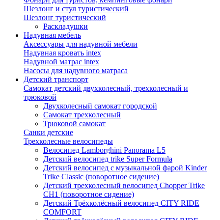
Шезлонг и стул туристический
Шезлонг туристический
Раскладушки
Надувная мебель
Аксессуары для надувной мебели
Надувная кровать intex
Надувной матрас intex
Насосы для надувного матраса
Детский транспорт
Самокат детский двухколесный, трехколесный и
трюковой
Двухколесный самокат городской
Самокат трехколесный
Трюковой самокат
Санки детские
Трехколесные велосипеды
Велосипед Lamborghini Panorama L5
Детский велосипед trike Super Formula
Детский велосипед с музыкальной фарой Kinder
Trike Classic (поворотное сидение)
Детский трехколесный велосипед Chopper Trike
CH1 (поворотное сидение)
Детский Трёхколёсный велосипед CITY RIDE
COMFORT