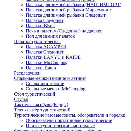
Палатка для зимней рыбалки (НАШ ИМПОРТ)
Палатка для зимней рыбалки Миркемпинг
Палатка для зимней рыбалки Следопыт
Палатка Следопыт
Палатки Bison
Печь в палатку (Следопыт) на дровах
Пол для зимних палаток
Палатка туристическая
Палатка ACAMPER
Палатка Следопыт
Палатки LANYU и KAIDE
Палатки MirCamping
Палатки Tramp
Раскладушки
Спальные мешки (зимние и летние)
Спальники зимние
Спальные мешки MirCamping
Стол туристический
Стулья
Тактическая обувь (Берцы)
Тент - шатер туристический
Туристические газовые плиты, обогреватели и горелки
Обогреватели портативные туристические
Плиты туристические настольные
Фонари для туристов, кемпинговые фонари