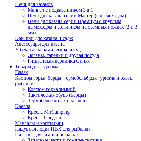
Печи для казанов
Мангал с подказанником 3 в 1
Печи для казана серии Мастер (с дымоходом)
Печи для казана серии Премиум с круглым
дымоходом и зольником на съемных ножках (2 и 3
мм)
Крышки для казана и садж
Аксессуары для казана
Узбекская керамическая посуда
Ляганы, тарелки и другая посуда
Риштанская керамика Синяя
Товары для туризма
Гамак
Костюм горка, берцы, термобельё для туризма и охоты,
рыбалки
Костюм горка зимний
Тактическая обувь (Берцы)
Термобелье до - 35 на флисе
Кресла
Кресла MirCamping
Кресла Следопыт
Мангалы и коптильни
Надувная лодка ПВХ для рыбалки
Палатка для зимней рыбалки
Запасные части и комплектующие