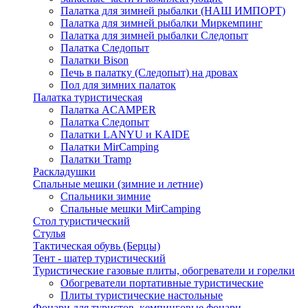
Палатка для зимней рыбалки (НАШ ИМПОРТ)
Палатка для зимней рыбалки Миркемпинг
Палатка для зимней рыбалки Следопыт
Палатка Следопыт
Палатки Bison
Печь в палатку (Следопыт) на дровах
Пол для зимних палаток
Палатка туристическая
Палатка ACAMPER
Палатка Следопыт
Палатки LANYU и KAIDE
Палатки MirCamping
Палатки Tramp
Раскладушки
Спальные мешки (зимние и летние)
Спальники зимние
Спальные мешки MirCamping
Стол туристический
Стулья
Тактическая обувь (Берцы)
Тент - шатер туристический
Туристические газовые плиты, обогреватели и горелки
Обогреватели портативные туристические
Плиты туристические настольные
Фонари для туристов, кемпинговые фонари