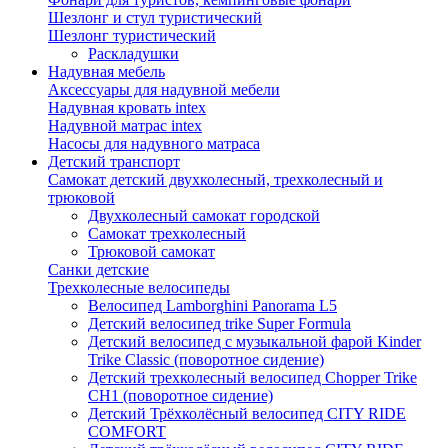
Шезлонг и стул туристический
Шезлонг туристический
Раскладушки
Надувная мебель
Аксессуары для надувной мебели
Надувная кровать intex
Надувной матрас intex
Насосы для надувного матраса
Детский транспорт
Самокат детский двухколесный, трехколесный и
трюковой
Двухколесный самокат городской
Самокат трехколесный
Трюковой самокат
Санки детские
Трехколесные велосипеды
Велосипед Lamborghini Panorama L5
Детский велосипед trike Super Formula
Детский велосипед с музыкальной фарой Kinder
Trike Classic (поворотное сидение)
Детский трехколесный велосипед Chopper Trike
CH1 (поворотное сидение)
Детский Трёхколёсный велосипед CITY RIDE
COMFORT