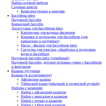
Набор садовой мебели
Садовые качели
Комплектующие к качелям
Бассейны intex
Надувной бассейн
Каркасный бассейн
Аксессуары для бассейнов intex
Картриджи для водных фильтров
Крышки и подкладки для бассейнов (для
каркасных и надувных)
Насос - фильтр для бассейнов intex
Средства для очистки, обработки и подогрева
воды в бассейнах
Надувной бассейн intex (семейный)
Надувной бассейн, детские игровые горки с бассейном
и фонтаном
Казаны чугунные
Казаны (в ассортименте)
Афганские казаны
Узбекский казан (обычный и подвесной ручкой)
Наборы с казанами
Набор с афганским казаном
Набор с мангалом и казаном
Набор с печью и казаном
Набор с узбекским казаном