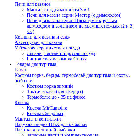
Печи для казанов
Мангал с подказанником 3 в 1
Печи для казана серии Мастер (с дымоходом)
Печи для казана серии Премиум с круглым
дымоходом и зольником на съемных ножках (2 и 3
мм)
Крышки для казана и садж
Аксессуары для казана
Узбекская керамическая посуда
Ляганы, тарелки и другая посуда
Риштанская керамика Синяя
Товары для туризма
Гамак
Костюм горка, берцы, термобельё для туризма и охоты,
рыбалки
Костюм горка зимний
Тактическая обувь (Берцы)
Термобелье до - 35 на флисе
Кресла
Кресла MirCamping
Кресла Следопыт
Мангалы и коптильни
Надувная лодка ПВХ для рыбалки
Палатка для зимней рыбалки
Запасные части и комплектующие