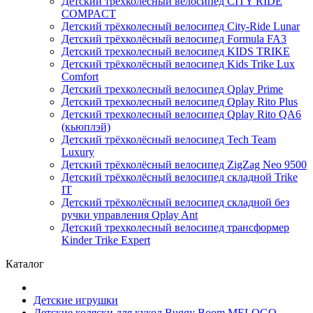
Детский трёхколёсный велосипед CITY RIDE
COMPACT
Детский трёхколесный велосипед City-Ride Lunar
Детский трёхколёсный велосипед Formula FA3
Детский трехколесный велосипед KIDS TRIKE
Детский трёхколёсный велосипед Kids Trike Lux
Comfort
Детский трехколесный велосипед Qplay Prime
Детский трехколесный велосипед Qplay Rito Plus
Детский трехколесный велосипед Qplay Rito QA6
(кьюплэй)
Детский трёхколёсный велосипед Tech Team
Luxury
Детский трёхколёсный велосипед ZigZag Neo 9500
Детский трёхколёсный велосипед складной Trike
IT
Детский трёхколёсный велосипед складной без
ручки управления Qplay Ant
Детский трехколесный велосипед трансформер
Kinder Trike Expert
Каталог
Детские игрушки
Детские коляски для кукол Buggy Boom MELOGO