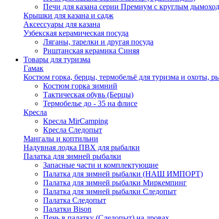
Печи для казана серии Премиум с круглым дымоход
Крышки для казана и садж
Аксессуары для казана
Узбекская керамическая посуда
Ляганы, тарелки и другая посуда
Риштанская керамика Синяя
Товары для туризма
Гамак
Костюм горка, берцы, термобельё для туризма и охоты, р
Костюм горка зимний
Тактическая обувь (Берцы)
Термобелье до - 35 на флисе
Кресла
Кресла MirCamping
Кресла Следопыт
Мангалы и коптильни
Надувная лодка ПВХ для рыбалки
Палатка для зимней рыбалки
Запасные части и комплектующие
Палатка для зимней рыбалки (НАШ ИМПОРТ)
Палатка для зимней рыбалки Миркемпинг
Палатка для зимней рыбалки Следопыт
Палатка Следопыт
Палатки Bison
Печь в палатку (Следопыт) на дровах