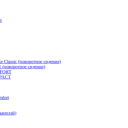
й
e Classic (поворотное сидение)
1 (поворотное сидение)
MFORT
MPACT
mfort
кьюплэй)