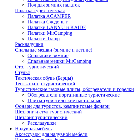
Пол для зимних палаток
Палатка туристическая
Палатка ACAMPER
Палатка Следопыт
Палатки LANYU и KAIDE
Палатки MirCamping
Палатки Tramp
Раскладушки
Спальные мешки (зимние и летние)
Спальники зимние
Спальные мешки MirCamping
Стол туристический
Стулья
Тактическая обувь (Берцы)
Тент - шатер туристический
Туристические газовые плиты, обогреватели и горелки
Обогреватели портативные туристические
Плиты туристические настольные
Фонари для туристов, кемпинговые фонари
Шезлонг и стул туристический
Шезлонг туристический
Раскладушки
Надувная мебель
Аксессуары для надувной мебели
Надувная кровать intex