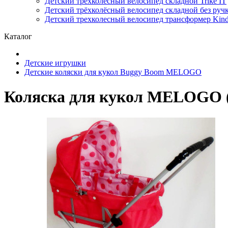
Детский трёхколёсный велосипед складной Trike IT
Детский трёхколёсный велосипед складной без ручк
Детский трехколесный велосипед трансформер Kinde
Каталог
Детские игрушки
Детские коляски для кукол Buggy Boom MELOGO
Коляска для кукол MELOGO (т