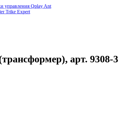
и управления Qplay Ant
r Trike Expert
рансформер), арт. 9308-3