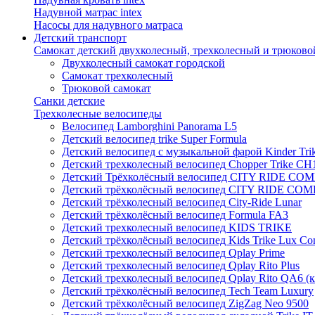
Надувной матрас intex
Насосы для надувного матраса
Детский транспорт
Самокат детский двухколесный, трехколесный и трюково
Двухколесный самокат городской
Самокат трехколесный
Трюковой самокат
Санки детские
Трехколесные велосипеды
Велосипед Lamborghini Panorama L5
Детский велосипед trike Super Formula
Детский велосипед с музыкальной фарой Kinder Trik
Детский трехколесный велосипед Chopper Trike CH
Детский Трёхколёсный велосипед CITY RIDE CO
Детский трёхколёсный велосипед CITY RIDE CO
Детский трёхколесный велосипед City-Ride Lunar
Детский трёхколёсный велосипед Formula FA3
Детский трехколесный велосипед KIDS TRIKE
Детский трёхколёсный велосипед Kids Trike Lux Co
Детский трехколесный велосипед Qplay Prime
Детский трехколесный велосипед Qplay Rito Plus
Детский трехколесный велосипед Qplay Rito QA6 (
Детский трёхколёсный велосипед Tech Team Luxury
Детский трёхколёсный велосипед ZigZag Neo 9500