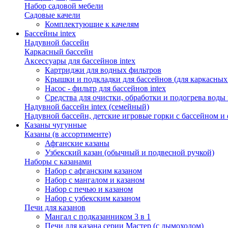
Набор садовой мебели
Садовые качели
Комплектующие к качелям
Бассейны intex
Надувной бассейн
Каркасный бассейн
Аксессуары для бассейнов intex
Картриджи для водных фильтров
Крышки и подкладки для бассейнов (для каркасных
Насос - фильтр для бассейнов intex
Средства для очистки, обработки и подогрева воды 
Надувной бассейн intex (семейный)
Надувной бассейн, детские игровые горки с бассейном и
Казаны чугунные
Казаны (в ассортименте)
Афганские казаны
Узбекский казан (обычный и подвесной ручкой)
Наборы с казанами
Набор с афганским казаном
Набор с мангалом и казаном
Набор с печью и казаном
Набор с узбекским казаном
Печи для казанов
Мангал с подказанником 3 в 1
Печи для казана серии Мастер (с дымоходом)