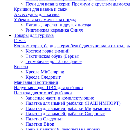
Печи для казана серии Премиум с круглым дымоход
Крышки для казана и садж
Аксессуары для казана
Узбекская керамическая посуда
Ляганы, тарелки и другая посуда
Риштанская керамика Синяя
Товары для туризма
Гамак
Костюм горка, берцы, термобельё для туризма и охоты, р
Костюм горка зимний
Тактическая обувь (Берцы)
Термобелье до - 35 на флисе
Кресла
Кресла MirCamping
Кресла Следопыт
Мангалы и коптильни
Надувная лодка ПВХ для рыбалки
Палатка для зимней рыбалки
Запасные части и комплектующие
Палатка для зимней рыбалки (НАШ ИМПОРТ)
Палатка для зимней рыбалки Миркемпинг
Палатка для зимней рыбалки Следопыт
Палатка Следопыт
Палатки Bison
Печь в палатку (Следопыт) на дровах