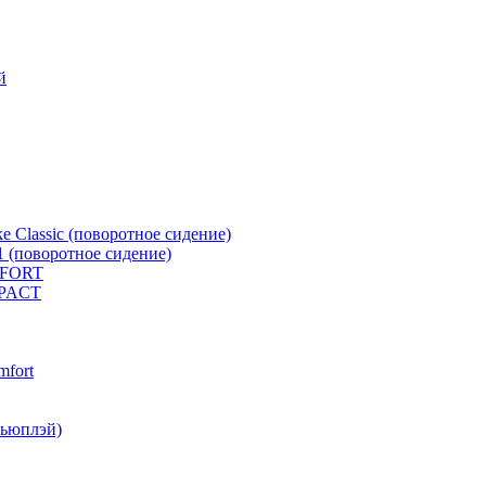
й
e Classic (поворотное сидение)
1 (поворотное сидение)
MFORT
MPACT
mfort
кьюплэй)