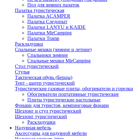
Пол для зимних палаток
Палатка туристическая
Палатка ACAMPER
Палатка Следопыт
Палатки LANYU и KAIDE
Палатки MirCamping
Палатки Tramp
Раскладушки
Спальные мешки (зимние и летние)
Спальники зимние
Спальные мешки MirCamping
Стол туристический
Стулья
Тактическая обувь (Берцы)
Тент - шатер туристический
Туристические газовые плиты, обогреватели и горелки
Обогреватели портативные туристические
Плиты туристические настольные
Фонари для туристов, кемпинговые фонари
Шезлонг и стул туристический
Шезлонг туристический
Раскладушки
Надувная мебель
Аксессуары для надувной мебели
Надувная кровать intex