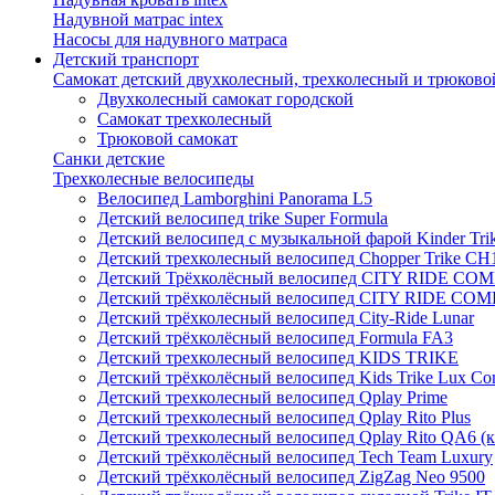
Надувной матрас intex
Насосы для надувного матраса
Детский транспорт
Самокат детский двухколесный, трехколесный и трюково
Двухколесный самокат городской
Самокат трехколесный
Трюковой самокат
Санки детские
Трехколесные велосипеды
Велосипед Lamborghini Panorama L5
Детский велосипед trike Super Formula
Детский велосипед с музыкальной фарой Kinder Trik
Детский трехколесный велосипед Chopper Trike CH
Детский Трёхколёсный велосипед CITY RIDE CO
Детский трёхколёсный велосипед CITY RIDE CO
Детский трёхколесный велосипед City-Ride Lunar
Детский трёхколёсный велосипед Formula FA3
Детский трехколесный велосипед KIDS TRIKE
Детский трёхколёсный велосипед Kids Trike Lux Co
Детский трехколесный велосипед Qplay Prime
Детский трехколесный велосипед Qplay Rito Plus
Детский трехколесный велосипед Qplay Rito QA6 (
Детский трёхколёсный велосипед Tech Team Luxury
Детский трёхколёсный велосипед ZigZag Neo 9500