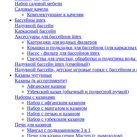
Набор садовой мебели
Садовые качели
Комплектующие к качелям
Бассейны intex
Надувной бассейн
Каркасный бассейн
Аксессуары для бассейнов intex
Картриджи для водных фильтров
Крышки и подкладки для бассейнов (для каркасных
Насос - фильтр для бассейнов intex
Средства для очистки, обработки и подогрева воды 
Надувной бассейн intex (семейный)
Надувной бассейн, детские игровые горки с бассейном и
Казаны чугунные
Казаны (в ассортименте)
Афганские казаны
Узбекский казан (обычный и подвесной ручкой)
Наборы с казанами
Набор с афганским казаном
Набор с мангалом и казаном
Набор с печью и казаном
Набор с узбекским казаном
Печи для казанов
Мангал с подказанником 3 в 1
Печи для казана серии Мастер (с дымоходом)