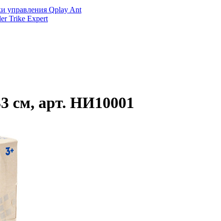
и управления Qplay Ant
r Trike Expert
3 см, арт. НИ10001