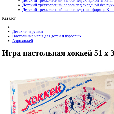
Детский трёхколёсный велосипед складной Trike IT
Детский трёхколёсный велосипед складной без ручк
Детский трехколесный велосипед трансформер Kinde
Каталог
Детские игрушки
Настольные игры для детей и взрослых
Аэрохоккей
Игра настольная хоккей 51 х 3