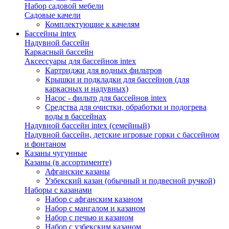
Набор садовой мебели
Садовые качели
Комплектующие к качелям
Бассейны intex
Надувной бассейн
Каркасный бассейн
Аксессуары для бассейнов intex
Картриджи для водных фильтров
Крышки и подкладки для бассейнов (для
каркасных и надувных)
Насос - фильтр для бассейнов intex
Средства для очистки, обработки и подогрева
воды в бассейнах
Надувной бассейн intex (семейный)
Надувной бассейн, детские игровые горки с бассейном
и фонтаном
Казаны чугунные
Казаны (в ассортименте)
Афганские казаны
Узбекский казан (обычный и подвесной ручкой)
Наборы с казанами
Набор с афганским казаном
Набор с мангалом и казаном
Набор с печью и казаном
Набор с узбекским казаном