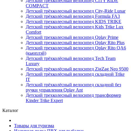
Детский трёхколёсный велосипед CITY RIDE
COMPACT
Детский трёхколесный велосипед City-Ride Lunar
Детский трёхколёсный велосипед Formula FA3
Детский трехколесный велосипед KIDS TRIKE
Детский трёхколёсный велосипед Kids Trike Lux
Comfort
Детский трехколесный велосипед Qplay Prime
Детский трехколесный велосипед Qplay Rito Plus
Детский трехколесный велосипед Qplay Rito QA6
(кьюплэй)
Детский трёхколёсный велосипед Tech Team
Luxury
Детский трёхколёсный велосипед ZigZag Neo 9500
Детский трёхколёсный велосипед складной Trike
IT
Детский трёхколёсный велосипед складной без
ручки управления Qplay Ant
Детский трехколесный велосипед трансформер
Kinder Trike Expert
Каталог
Товары для туризма
Надувная лодка ПВХ для рыбалки