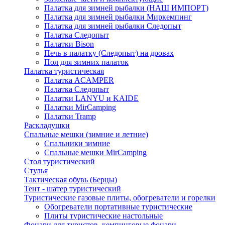
Палатка для зимней рыбалки (НАШ ИМПОРТ)
Палатка для зимней рыбалки Миркемпинг
Палатка для зимней рыбалки Следопыт
Палатка Следопыт
Палатки Bison
Печь в палатку (Следопыт) на дровах
Пол для зимних палаток
Палатка туристическая
Палатка ACAMPER
Палатка Следопыт
Палатки LANYU и KAIDE
Палатки MirCamping
Палатки Tramp
Раскладушки
Спальные мешки (зимние и летние)
Спальники зимние
Спальные мешки MirCamping
Стол туристический
Стулья
Тактическая обувь (Берцы)
Тент - шатер туристический
Туристические газовые плиты, обогреватели и горелки
Обогреватели портативные туристические
Плиты туристические настольные
Фонари для туристов, кемпинговые фонари