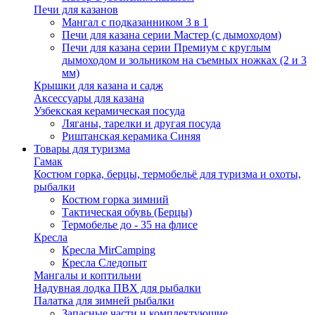
Печи для казанов
Мангал с подказанником 3 в 1
Печи для казана серии Мастер (с дымоходом)
Печи для казана серии Премиум с круглым
дымоходом и зольником на съемных ножках (2 и 3
мм)
Крышки для казана и садж
Аксессуары для казана
Узбекская керамическая посуда
Ляганы, тарелки и другая посуда
Риштанская керамика Синяя
Товары для туризма
Гамак
Костюм горка, берцы, термобельё для туризма и охоты,
рыбалки
Костюм горка зимний
Тактическая обувь (Берцы)
Термобелье до - 35 на флисе
Кресла
Кресла MirCamping
Кресла Следопыт
Мангалы и коптильни
Надувная лодка ПВХ для рыбалки
Палатка для зимней рыбалки
Запасные части и комплектующие