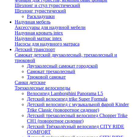
Шезлонг и стул туристический
Шезлонг туристический
Раскладушки
Надувная мебель
Аксессуары для надувной мебели
Надувная кровать intex
Надувной матрас intex
Насосы для надувного матраса
Детский транспорт
Самокат детский двухколесный, трехколесный и
трюковой
Двухколесный самокат городской
Самокат трехколесный
Трюковой самокат
Санки детские
Трехколесные велосипеды
Велосипед Lamborghini Panorama L5
Детский велосипед trike Super Formula
Детский велосипед с музыкальной фарой Kinder
Trike Classic (поворотное сидение)
Детский трехколесный велосипед Chopper Trike
CH1 (поворотное сидение)
Детский Трёхколёсный велосипед CITY RIDE
COMFORT