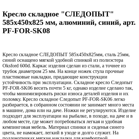
Кресло складное "СЛЕДОПЫТ"
585х450х825 мм, алюминий, синий, арт.
PF-FOR-SK08
Кресло складное СЛЕДОПЫТ 585х450х825мм, сталь 25мм,
синий оснащено мягкой удобной спинкой из полиэстера
Oksford 600d. Каркас изделия сделан из стали, а точнее из
трубок диаметром 25 мм. На конце ножек стула прочные
пластиковые накладки, придающие конструкции
устойчивость при эксплуатации. Складное кресло Следопыт
PF-FOR-SK06 весить почти 5 кг, однако изделие сделано так,
чтобы минимизировать риски износа деталей изделия и их
поломку. Кресло складное Следопыт PF-FOR-SK06 легко
разбирается, в собранном состоянии не занимает много места
в машине, дома или на даче. Ножки не регулируются. Изделие
подходит для эксплуатации на рыбалке, в походе, на даче и в
любом месте, где может потребоваться легкая и удобная
кемпинговая мебель. Материал спинки и сиденья синего
цвета, не намокает, легкий в уходе и долго служит. На
подлокотниках мягкие накладки для комфортной