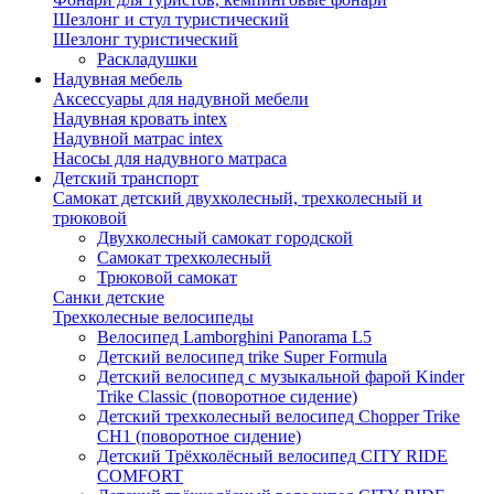
Шезлонг и стул туристический
Шезлонг туристический
Раскладушки
Надувная мебель
Аксессуары для надувной мебели
Надувная кровать intex
Надувной матрас intex
Насосы для надувного матраса
Детский транспорт
Самокат детский двухколесный, трехколесный и
трюковой
Двухколесный самокат городской
Самокат трехколесный
Трюковой самокат
Санки детские
Трехколесные велосипеды
Велосипед Lamborghini Panorama L5
Детский велосипед trike Super Formula
Детский велосипед с музыкальной фарой Kinder
Trike Classic (поворотное сидение)
Детский трехколесный велосипед Chopper Trike
CH1 (поворотное сидение)
Детский Трёхколёсный велосипед CITY RIDE
COMFORT