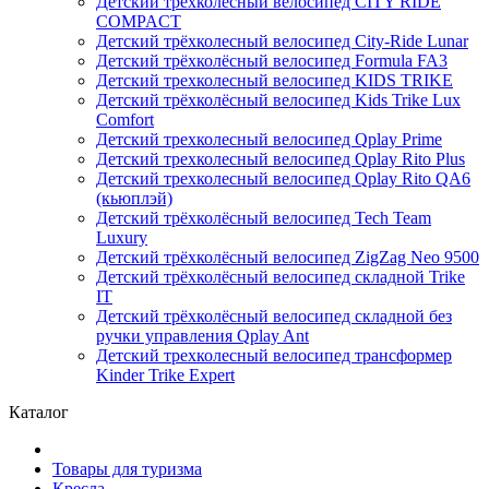
Детский трёхколёсный велосипед CITY RIDE
COMPACT
Детский трёхколесный велосипед City-Ride Lunar
Детский трёхколёсный велосипед Formula FA3
Детский трехколесный велосипед KIDS TRIKE
Детский трёхколёсный велосипед Kids Trike Lux
Comfort
Детский трехколесный велосипед Qplay Prime
Детский трехколесный велосипед Qplay Rito Plus
Детский трехколесный велосипед Qplay Rito QA6
(кьюплэй)
Детский трёхколёсный велосипед Tech Team
Luxury
Детский трёхколёсный велосипед ZigZag Neo 9500
Детский трёхколёсный велосипед складной Trike
IT
Детский трёхколёсный велосипед складной без
ручки управления Qplay Ant
Детский трехколесный велосипед трансформер
Kinder Trike Expert
Каталог
Товары для туризма
Кресла