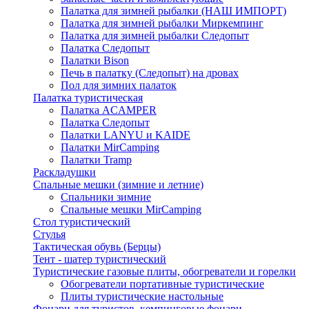
Палатка для зимней рыбалки (НАШ ИМПОРТ)
Палатка для зимней рыбалки Миркемпинг
Палатка для зимней рыбалки Следопыт
Палатка Следопыт
Палатки Bison
Печь в палатку (Следопыт) на дровах
Пол для зимних палаток
Палатка туристическая
Палатка ACAMPER
Палатка Следопыт
Палатки LANYU и KAIDE
Палатки MirCamping
Палатки Tramp
Раскладушки
Спальные мешки (зимние и летние)
Спальники зимние
Спальные мешки MirCamping
Стол туристический
Стулья
Тактическая обувь (Берцы)
Тент - шатер туристический
Туристические газовые плиты, обогреватели и горелки
Обогреватели портативные туристические
Плиты туристические настольные
Фонари для туристов, кемпинговые фонари