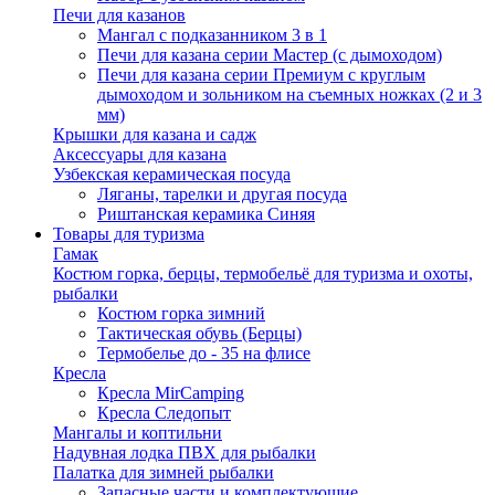
Печи для казанов
Мангал с подказанником 3 в 1
Печи для казана серии Мастер (с дымоходом)
Печи для казана серии Премиум с круглым
дымоходом и зольником на съемных ножках (2 и 3
мм)
Крышки для казана и садж
Аксессуары для казана
Узбекская керамическая посуда
Ляганы, тарелки и другая посуда
Риштанская керамика Синяя
Товары для туризма
Гамак
Костюм горка, берцы, термобельё для туризма и охоты,
рыбалки
Костюм горка зимний
Тактическая обувь (Берцы)
Термобелье до - 35 на флисе
Кресла
Кресла MirCamping
Кресла Следопыт
Мангалы и коптильни
Надувная лодка ПВХ для рыбалки
Палатка для зимней рыбалки
Запасные части и комплектующие