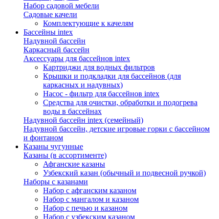
Набор садовой мебели
Садовые качели
Комплектующие к качелям
Бассейны intex
Надувной бассейн
Каркасный бассейн
Аксессуары для бассейнов intex
Картриджи для водных фильтров
Крышки и подкладки для бассейнов (для
каркасных и надувных)
Насос - фильтр для бассейнов intex
Средства для очистки, обработки и подогрева
воды в бассейнах
Надувной бассейн intex (семейный)
Надувной бассейн, детские игровые горки с бассейном
и фонтаном
Казаны чугунные
Казаны (в ассортименте)
Афганские казаны
Узбекский казан (обычный и подвесной ручкой)
Наборы с казанами
Набор с афганским казаном
Набор с мангалом и казаном
Набор с печью и казаном
Набор с узбекским казаном