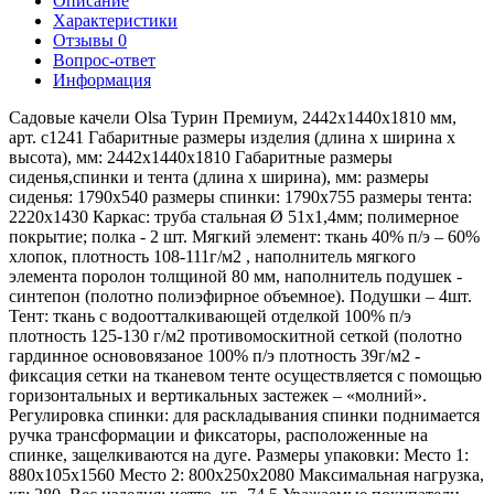
Описание
Характеристики
Отзывы
0
Вопрос-ответ
Информация
Садовые качели Olsa Турин Премиум, 2442х1440х1810 мм,
арт. с1241 Габаритные размеры изделия (длина х ширина х
высота), мм: 2442х1440х1810 Габаритные размеры
сиденья,спинки и тента (длина х ширина), мм: размеры
сиденья: 1790х540 размеры спинки: 1790х755 размеры тента:
2220х1430 Каркас: труба стальная Ø 51х1,4мм; полимерное
покрытие; полка - 2 шт. Мягкий элемент: ткань 40% п/э – 60%
хлопок, плотность 108-111г/м2 , наполнитель мягкого
элемента поролон толщиной 80 мм, наполнитель подушек -
синтепон (полотно полиэфирное объемное). Подушки – 4шт.
Тент: ткань с водоотталкивающей отделкой 100% п/э
плотность 125-130 г/м2 противомоскитной сеткой (полотно
гардинное основовязаное 100% п/э плотность 39г/м2 -
фиксация сетки на тканевом тенте осуществляется с помощью
горизонтальных и вертикальных застежек – «молний».
Регулировка спинки: для раскладывания спинки поднимается
ручка трансформации и фиксаторы, расположенные на
спинке, защелкиваются на дуге. Размеры упаковки: Место 1:
880х105х1560 Место 2: 800х250х2080 Максимальная нагрузка,