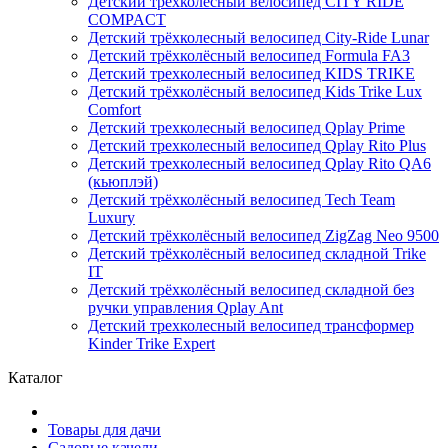
Детский трёхколёсный велосипед CITY RIDE
COMPACT
Детский трёхколесный велосипед City-Ride Lunar
Детский трёхколёсный велосипед Formula FA3
Детский трехколесный велосипед KIDS TRIKE
Детский трёхколёсный велосипед Kids Trike Lux
Comfort
Детский трехколесный велосипед Qplay Prime
Детский трехколесный велосипед Qplay Rito Plus
Детский трехколесный велосипед Qplay Rito QA6
(кьюплэй)
Детский трёхколёсный велосипед Tech Team
Luxury
Детский трёхколёсный велосипед ZigZag Neo 9500
Детский трёхколёсный велосипед складной Trike
IT
Детский трёхколёсный велосипед складной без
ручки управления Qplay Ant
Детский трехколесный велосипед трансформер
Kinder Trike Expert
Каталог
Товары для дачи
Садовые качели