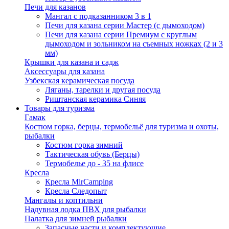
Печи для казанов
Мангал с подказанником 3 в 1
Печи для казана серии Мастер (с дымоходом)
Печи для казана серии Премиум с круглым
дымоходом и зольником на съемных ножках (2 и 3
мм)
Крышки для казана и садж
Аксессуары для казана
Узбекская керамическая посуда
Ляганы, тарелки и другая посуда
Риштанская керамика Синяя
Товары для туризма
Гамак
Костюм горка, берцы, термобельё для туризма и охоты,
рыбалки
Костюм горка зимний
Тактическая обувь (Берцы)
Термобелье до - 35 на флисе
Кресла
Кресла MirCamping
Кресла Следопыт
Мангалы и коптильни
Надувная лодка ПВХ для рыбалки
Палатка для зимней рыбалки
Запасные части и комплектующие