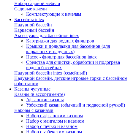
Набор садовой мебели
Садовые качели
Комплектующие к качелям
Бассейны intex
Надувной бассейн
Каркасный бассейн
Аксессуары для бассейнов intex
Картриджи для водных фильтров
Крышки и подкладки для бассейнов (для
каркасных и надувных)
Насос - фильтр для бассейнов intex
Средства для очистки, обработки и подогрева
воды в бассейнах
Надувной бассейн intex (семейный)
Надувной бассейн, детские игровые горки с бассейном
и фонтаном
Казаны чугунные
Казаны (в ассортименте)
Афганские казаны
Узбекский казан (обычный и подвесной ручкой)
Наборы с казанами
Набор с афганским казаном
Набор с мангалом и казаном
Набор с печью и казаном
Набор с узбекским казаном