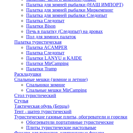
Палатка для зимней рыбалки (НАШ ИМПОРТ)
Палатка для зимней рыбалки Миркемпинг
Палатка для зимней рыбалки Следопыт
Палатка Следопыт
Палатки Bison
Печь в палатку (Следопыт) на дровах
Пол для зимних палаток
Палатка туристическая
Палатка ACAMPER
Палатка Следопыт
Палатки LANYU и KAIDE
Палатки MirCamping
Палатки Tramp
Раскладушки
Спальные мешки (зимние и летние)
Спальники зимние
Спальные мешки MirCamping
Стол туристический
Стулья
Тактическая обувь (Берцы)
Тент - шатер туристический
Туристические газовые плиты, обогреватели и горелки
Обогреватели портативные туристические
Плиты туристические настольные
Фонари для туристов, кемпинговые фонари