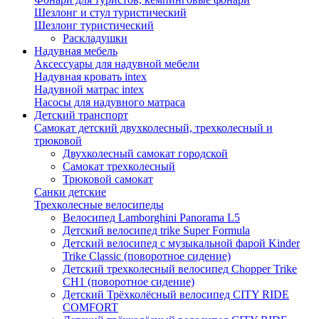
Шезлонг и стул туристический
Шезлонг туристический
Раскладушки
Надувная мебель
Аксессуары для надувной мебели
Надувная кровать intex
Надувной матрас intex
Насосы для надувного матраса
Детский транспорт
Самокат детский двухколесный, трехколесный и
трюковой
Двухколесный самокат городской
Самокат трехколесный
Трюковой самокат
Санки детские
Трехколесные велосипеды
Велосипед Lamborghini Panorama L5
Детский велосипед trike Super Formula
Детский велосипед с музыкальной фарой Kinder
Trike Classic (поворотное сидение)
Детский трехколесный велосипед Chopper Trike
CH1 (поворотное сидение)
Детский Трёхколёсный велосипед CITY RIDE
COMFORT