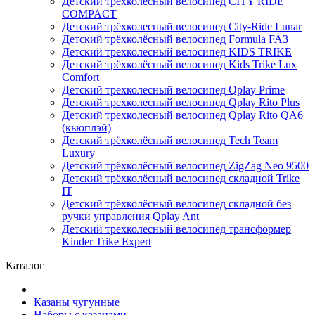
Детский трёхколёсный велосипед CITY RIDE
COMPACT
Детский трёхколесный велосипед City-Ride Lunar
Детский трёхколёсный велосипед Formula FA3
Детский трехколесный велосипед KIDS TRIKE
Детский трёхколёсный велосипед Kids Trike Lux
Comfort
Детский трехколесный велосипед Qplay Prime
Детский трехколесный велосипед Qplay Rito Plus
Детский трехколесный велосипед Qplay Rito QA6
(кьюплэй)
Детский трёхколёсный велосипед Tech Team
Luxury
Детский трёхколёсный велосипед ZigZag Neo 9500
Детский трёхколёсный велосипед складной Trike
IT
Детский трёхколёсный велосипед складной без
ручки управления Qplay Ant
Детский трехколесный велосипед трансформер
Kinder Trike Expert
Каталог
Казаны чугунные
Наборы с казанами