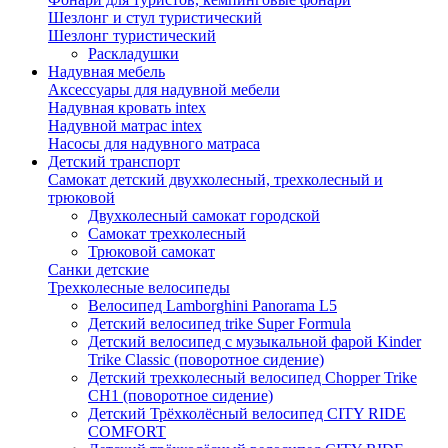
Шезлонг и стул туристический
Шезлонг туристический
Раскладушки
Надувная мебель
Аксессуары для надувной мебели
Надувная кровать intex
Надувной матрас intex
Насосы для надувного матраса
Детский транспорт
Самокат детский двухколесный, трехколесный и
трюковой
Двухколесный самокат городской
Самокат трехколесный
Трюковой самокат
Санки детские
Трехколесные велосипеды
Велосипед Lamborghini Panorama L5
Детский велосипед trike Super Formula
Детский велосипед с музыкальной фарой Kinder
Trike Classic (поворотное сидение)
Детский трехколесный велосипед Chopper Trike
CH1 (поворотное сидение)
Детский Трёхколёсный велосипед CITY RIDE
COMFORT