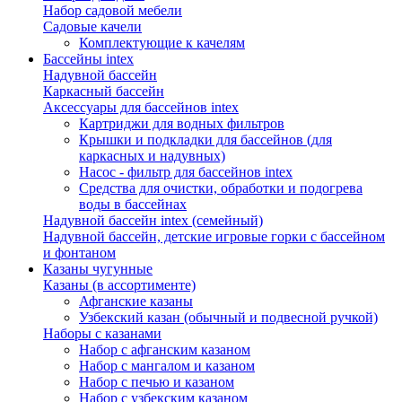
Набор садовой мебели
Садовые качели
Комплектующие к качелям
Бассейны intex
Надувной бассейн
Каркасный бассейн
Аксессуары для бассейнов intex
Картриджи для водных фильтров
Крышки и подкладки для бассейнов (для
каркасных и надувных)
Насос - фильтр для бассейнов intex
Средства для очистки, обработки и подогрева
воды в бассейнах
Надувной бассейн intex (семейный)
Надувной бассейн, детские игровые горки с бассейном
и фонтаном
Казаны чугунные
Казаны (в ассортименте)
Афганские казаны
Узбекский казан (обычный и подвесной ручкой)
Наборы с казанами
Набор с афганским казаном
Набор с мангалом и казаном
Набор с печью и казаном
Набор с узбекским казаном