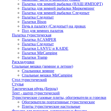
Палатка для зимней рыбалки (НАШ ИМПОРТ)
Палатка для зимней рыбалки Миркемпинг
Палатка для зимней рыбалки Следопыт
Палатка Следопыт
Палатки Bison
Печь в палатку (Следопыт) на дровах
Пол для зимних палаток
Палатка туристическая
Палатка ACAMPER
Палатка Следопыт
Палатки LANYU и KAIDE
Палатки MirCamping
Палатки Tramp
Раскладушки
Спальные мешки (зимние и летние)
Спальники зимние
Спальные мешки MirCamping
Стол туристический
Стулья
Тактическая обувь (Берцы)
Тент - шатер туристический
Туристические газовые плиты, обогреватели и горелки
Обогреватели портативные туристические
Плиты туристические настольные
Фонари для туристов, кемпинговые фонари