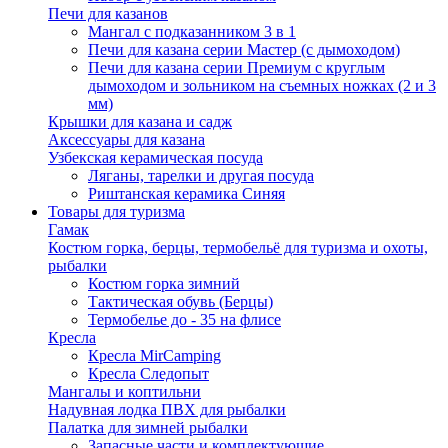
Печи для казанов
Мангал с подказанником 3 в 1
Печи для казана серии Мастер (с дымоходом)
Печи для казана серии Премиум с круглым
дымоходом и зольником на съемных ножках (2 и 3
мм)
Крышки для казана и садж
Аксессуары для казана
Узбекская керамическая посуда
Ляганы, тарелки и другая посуда
Риштанская керамика Синяя
Товары для туризма
Гамак
Костюм горка, берцы, термобельё для туризма и охоты,
рыбалки
Костюм горка зимний
Тактическая обувь (Берцы)
Термобелье до - 35 на флисе
Кресла
Кресла MirCamping
Кресла Следопыт
Мангалы и коптильни
Надувная лодка ПВХ для рыбалки
Палатка для зимней рыбалки
Запасные части и комплектующие