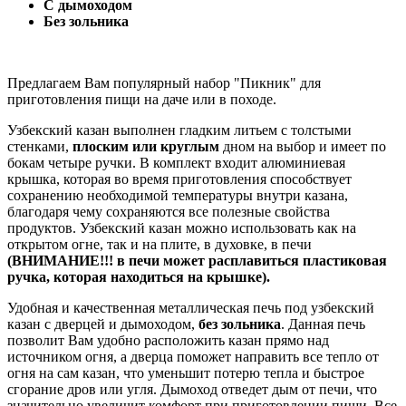
С дымоходом
Без зольника
Предлагаем Вам популярный набор "Пикник" для
приготовления пищи на даче или в походе.
Узбекский казан выполнен гладким литьем с толстыми
стенками,
плоским или круглым
дном на выбор и имеет по
бокам четыре ручки. В комплект входит алюминиевая
крышка, которая во время приготовления способствует
сохранению необходимой температуры внутри казана,
благодаря чему сохраняются все полезные свойства
продуктов. Узбекский казан можно использовать как на
открытом огне, так и на плите, в духовке, в печи
(ВНИМАНИЕ!!! в печи может расплавиться пластиковая
ручка, которая находиться на крышке).
Удобная и качественная металлическая печь под узбекский
казан с дверцей и дымоходом,
без зольника
. Данная печь
позволит Вам удобно расположить казан прямо над
источником огня, а дверца поможет направить все тепло от
огня на сам казан, что уменьшит потерю тепла и быстрое
сгорание дров или угля. Дымоход отведет дым от печи, что
значительно увеличит комфорт при приготовлении пищи. Все