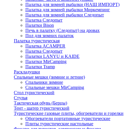
Палатка для зимней рыбалки (НАШ ИМПОРТ)
Палатка для зимней рыбалки Миркемпинг
Палатка для зимней рыбалки Следопыт
Палатка Следопыт
Палатки Bison
Печь в палатку (Следопыт) на дровах
Пол для зимних палаток
Палатка туристическая
Палатка ACAMPER
Палатка Следопыт
Палатки LANYU и KAIDE
Палатки MirCamping
Палатки Tramp
Раскладушки
Спальные мешки (зимние и летние)
Спальники зимние
Спальные мешки MirCamping
Стол туристический
Стулья
Тактическая обувь (Берцы)
Тент - шатер туристический
Туристические газовые плиты, обогреватели и горелки
Обогреватели портативные туристические
Плиты туристические настольные
Фонари для туристов, кемпинговые фонари