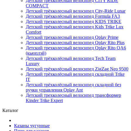
Детский трёхколёсный велосипед CITY RIDE
COMPACT
Детский трёхколесный велосипед City-Ride Lunar
Детский трёхколёсный велосипед Formula FA3
Детский трехколесный велосипед KIDS TRIKE
Детский трёхколёсный велосипед Kids Trike Lux
Comfort
Детский трехколесный велосипед Qplay Prime
Детский трехколесный велосипед Qplay Rito Plus
Детский трехколесный велосипед Qplay Rito QA6
(кьюплэй)
Детский трёхколёсный велосипед Tech Team
Luxury
Детский трёхколёсный велосипед ZigZag Neo 9500
Детский трёхколёсный велосипед складной Trike
IT
Детский трёхколёсный велосипед складной без
ручки управления Qplay Ant
Детский трехколесный велосипед трансформер
Kinder Trike Expert
Каталог
Казаны чугунные
Печи для казанов