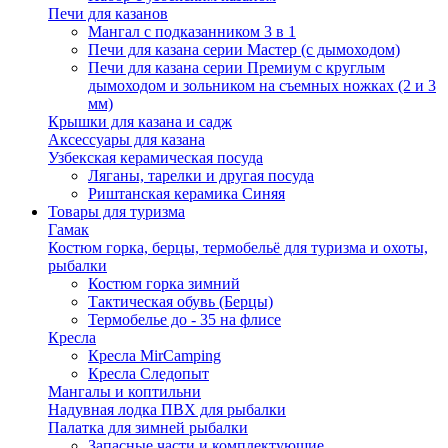
Печи для казанов
Мангал с подказанником 3 в 1
Печи для казана серии Мастер (с дымоходом)
Печи для казана серии Премиум с круглым
дымоходом и зольником на съемных ножках (2 и 3
мм)
Крышки для казана и садж
Аксессуары для казана
Узбекская керамическая посуда
Ляганы, тарелки и другая посуда
Риштанская керамика Синяя
Товары для туризма
Гамак
Костюм горка, берцы, термобельё для туризма и охоты,
рыбалки
Костюм горка зимний
Тактическая обувь (Берцы)
Термобелье до - 35 на флисе
Кресла
Кресла MirCamping
Кресла Следопыт
Мангалы и коптильни
Надувная лодка ПВХ для рыбалки
Палатка для зимней рыбалки
Запасные части и комплектующие