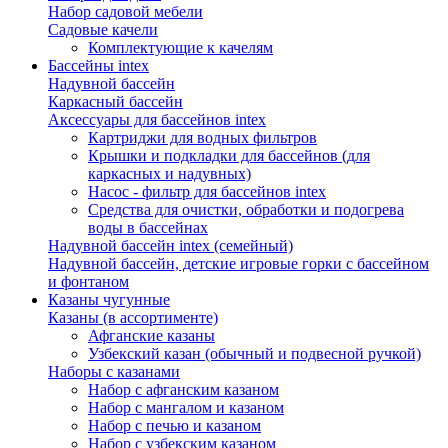
Набор садовой мебели
Садовые качели
Комплектующие к качелям
Бассейны intex
Надувной бассейн
Каркасный бассейн
Аксессуары для бассейнов intex
Картриджи для водных фильтров
Крышки и подкладки для бассейнов (для
каркасных и надувных)
Насос - фильтр для бассейнов intex
Средства для очистки, обработки и подогрева
воды в бассейнах
Надувной бассейн intex (семейный)
Надувной бассейн, детские игровые горки с бассейном
и фонтаном
Казаны чугунные
Казаны (в ассортименте)
Афганские казаны
Узбекский казан (обычный и подвесной ручкой)
Наборы с казанами
Набор с афганским казаном
Набор с мангалом и казаном
Набор с печью и казаном
Набор с узбекским казаном