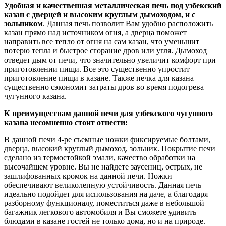
Удобная и качественная металлическая печь под узбекский
казан с дверцей и высоким круглым дымоходом, и с
зольником
. Данная печь позволит Вам удобно расположить
казан прямо над источником огня, а дверца поможет
направить все тепло от огня на сам казан, что уменьшит
потерю тепла и быстрое сгорание дров или угля. Дымоход
отведет дым от печи, что значительно увеличит комфорт при
приготовлении пищи. Все это существенно упростит
приготовление пищи в казане. Также печка для казана
существенно сэкономит затраты дров во время подогрева
чугунного казана.
К преимуществам данной печи для узбекского чугунного
казана несомненно стоит отнести:
В данной печи 4-ре съемные ножки фиксируемые болтами,
дверца, высокий круглый дымоход, зольник. Покрытие печи
сделано из термостойкой эмали, качество обработки на
высочайшем уровне. Вы не найдете заусениц, острых, не
зашлифованных кромок на данной печи. Ножки
обеспечивают великолепную устойчивость. Данная печь
идеально подойдет для использования на даче, а благодаря
разборному функционалу, поместиться даже в небольшой
багажник легкового автомобиля и Вы сможете удивить
блюдами в казане гостей не только дома, но и на природе.