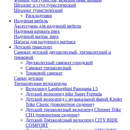
Шезлонг и стул туристический
Шезлонг туристический
Раскладушки
Надувная мебель
Аксессуары для надувной мебели
Надувная кровать intex
Надувной матрас intex
Насосы для надувного матраса
Детский транспорт
Самокат детский двухколесный, трехколесный и
трюковой
Двухколесный самокат городской
Самокат трехколесный
Трюковой самокат
Санки детские
Трехколесные велосипеды
Велосипед Lamborghini Panorama L5
Детский велосипед trike Super Formula
Детский велосипед с музыкальной фарой Kinder
Trike Classic (поворотное сидение)
Детский трехколесный велосипед Chopper Trike
CH1 (поворотное сидение)
Детский Трёхколёсный велосипед CITY RIDE
COMFORT